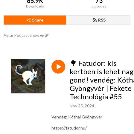
65.9K
73
Downloads
Episodes
Share
RSS
Agrár Podcast Show 🚜 🌾
🌳 Fatudor: kis
kertben is lehet nag
gond! vendég: Kóth
Gyöngyvér | Fekete
Technológia #55
Nov 25, 2024
Vendég: Kóthai Gyöngyvér
https://fatudor.hu/