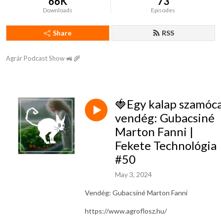
66K
73
Downloads
Episodes
Share
RSS
Agrár Podcast Show 🚜 🌾
🍓Egy kalap szamóc
vendég: Gubacsiné
Marton Fanni |
Fekete Technológia
#50
May 3, 2024
Vendég: Gubacsiné Marton Fanni
https://www.agroflosz.hu/